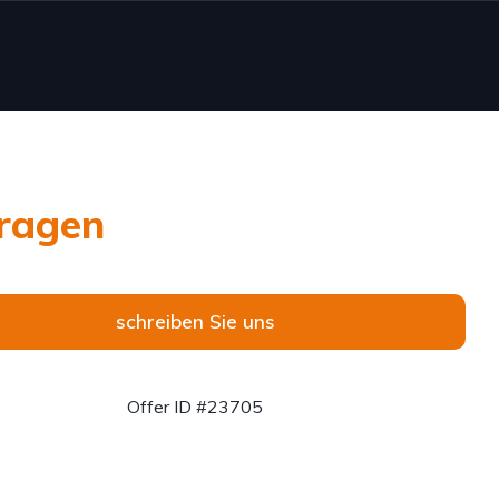
ragen
schreiben Sie uns
Offer ID #23705