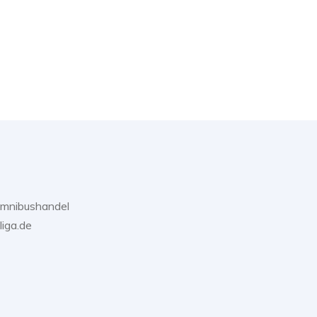
Omnibushandel
liga.de