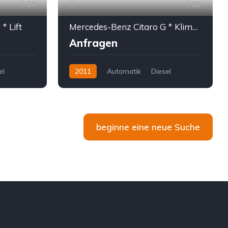
17
20
* Lift
Mercedes-Benz Citaro G * Klima * 4 -türig * 4-door * 97 Stehplätze
Anfragen
el
2011
Automatik
Diesel
beginne eine neue Suche