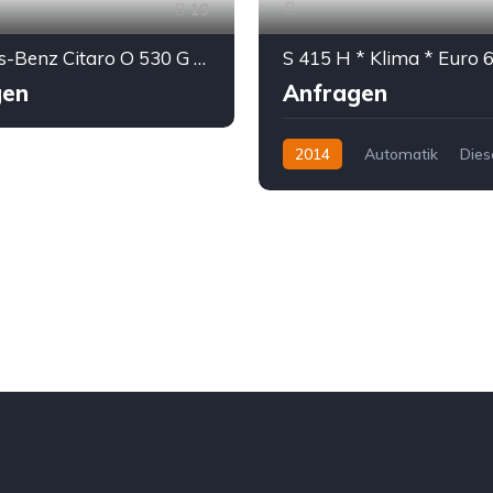
19
Mercedes-Benz Citaro O 530 G * Klima * Euro 5
S 415 H * Klima * Euro 6 
gen
Anfragen
2014
Automatik
Dies