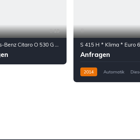
19
Mercedes-Benz Citaro O 530 G * Klima * Euro 5
S 415 H * Klima * Euro 6 
gen
Anfragen
2014
Automatik
Dies