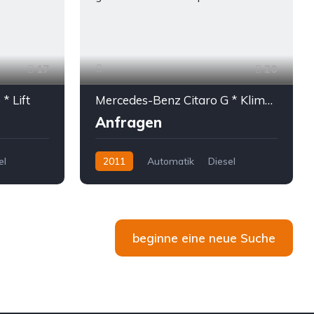
17
20
* Lift
Mercedes-Benz Citaro G * Klima * 4 -türig * 4-door * 97 Stehplätze
Anfragen
el
2011
Automatik
Diesel
beginne eine neue Suche