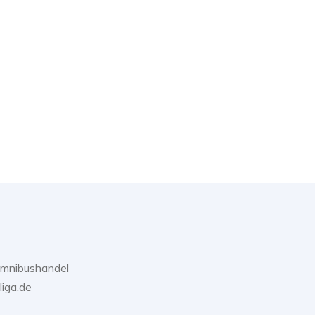
Omnibushandel
liga.de