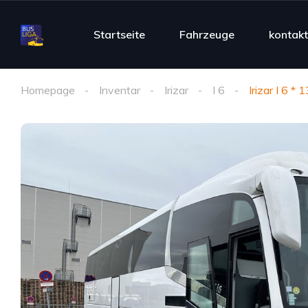
Startseite
Fahrzeuge
kontakt
Homepage
Inventar
Irizar
I 6
Irizar I 6 * 