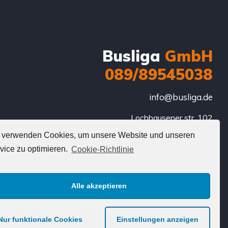
Busliga
GmbH
089/89545038
info@busliga.de
Lochhausener str. 102

81249 München

 verwenden Cookies, um unsere Website und unseren
Deutschland
vice zu optimieren.
Cookie-Richtlinie
Alle akzeptieren
Nur funktionale Cookies
Einstellungen anzeigen