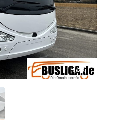
1
/
22