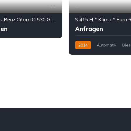
19
Mercedes-Benz Citaro O 530 G * Klima * Euro 5
S 415 H * Klima * Euro 6 
gen
Anfragen
2014
Automatik
Dies