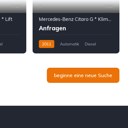
17
20
* Lift
Mercedes-Benz Citaro G * Klima * 4 -türig * 4-door * 97 Stehplätze
Anfragen
el
2011
Automatik
Diesel
beginne eine neue Suche