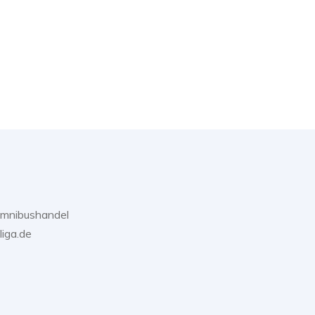
Omnibushandel
liga.de