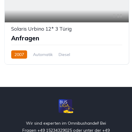
16
Solaris Urbino 12* 3 Türig
Anfragen
2007
Automatik
Diesel
Wir sind experten im Omnibushandel! Bei
Fragen +49 15234329025 oder unter der +49