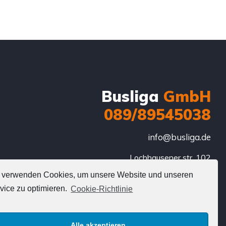
Busliga
GmbH
089/89545038
info@busliga.de
Lochhausener str. 102

81249 München

 verwenden Cookies, um unsere Website und unseren
Deutschland
vice zu optimieren.
Cookie-Richtlinie
Alle akzeptieren