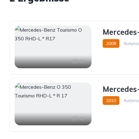
Mercedes
2008
Automa
16
Mercedes-
2010
Automa
19